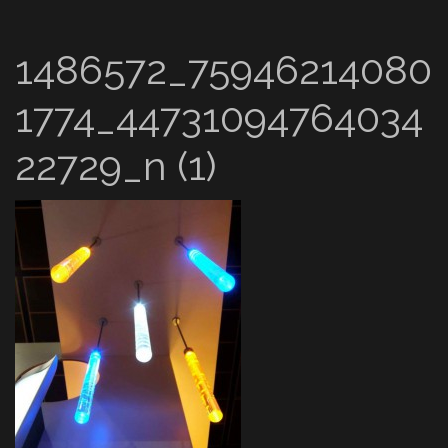
1486572_75946214080
1774_44731094764034
22729_n (1)